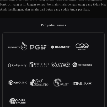
bankroll yang arif. Jangan sempat bermain-main dengan uang yang tidak bisa
Anda kehilangan, dan selalu dari batas yang sudah Anda pastikan.
Penyedia Games