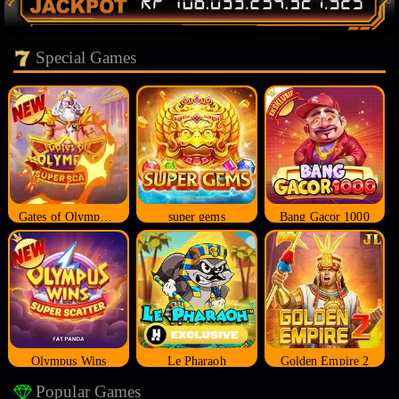
Special Games
Gates of Olympus Super Scatter
super gems
Bang Gacor 1000
Olympus Wins
Le Pharaoh
Golden Empire 2
Popular Games