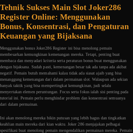
Tehnik Sukses Main Slot Joker286
Register Online: Menggunakan
Bonus, Konsentrasi, dan Pengaturan
Keuangan yang Bijaksana
Menggunakan bonus Joker286 Register ini bisa menolong pemain
membesarkan kemungkinan kemenangan mereka. Tetapi, penting buat
membaca dan menyadari kriteria serta peraturan bonus buat menggunakan
dengan bijaksana. Sudah pasti, kemenangan besar tak ada tanpa ada akibat
negatif. Pemain butuh memahami kalau tidak ada siasat ajaib yang bisa
menanggung kemenangan dari dalam permainan slot. Walaupun ada sekian
banyak taktik yang bisa mempertingkat kemungkinan, judi selalu
menyertakan elemen peruntungan. Focus serta fokus ialah sisi penting pada
tutorial ini. Pemain perlu menghindar problem dan konsentrasi semuanya
dari dalam permainan.
Ini akan menolong mereka bikin putusan yang lebih bagus dan tingkatkan
keahlian main mereka dari kian waktu. Joker 286 menjajakan pelbagai
spesifikasi buat menolong pemain mengendalikan permainan mereka. Pemain