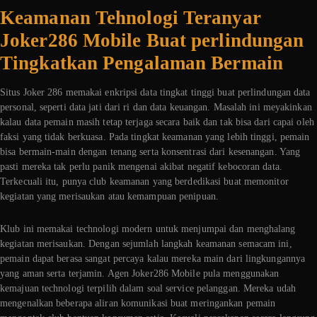
Keamanan Tehnologi Teranyar
Joker286 Mobile Buat perlindungan
Tingkatkan Pengalaman Bermain
Situs Joker 286 memakai enkripsi data tingkat tinggi buat perlindungan data
personal, seperti data jati dari ri dan data keuangan. Masalah ini meyakinkan
kalau data pemain masih tetap terjaga secara baik dan tak bisa dari capai oleh
faksi yang tidak berkuasa. Pada tingkat keamanan yang lebih tinggi, pemain
bisa bermain-main dengan tenang serta konsentrasi dari kesenangan. Yang
pasti mereka tak perlu panik mengenai akibat negatif kebocoran data.
Terkecuali itu, punya club keamanan yang berdedikasi buat memonitor
kegiatan yang merisaukan atau kemampuan penipuan.
Klub ini memakai technologi modern untuk menjumpai dan menghalang
kegiatan merisaukan. Dengan sejumlah langkah keamanan semacam ini,
pemain dapat berasa sangat percaya kalau mereka main dari lingkungannya
yang aman serta terjamin. Agen Joker286 Mobile pula menggunakan
kemajuan technologi terpilih dalam soal service pelanggan. Mereka udah
mengenalkan beberapa aliran komunikasi buat meringankan pemain