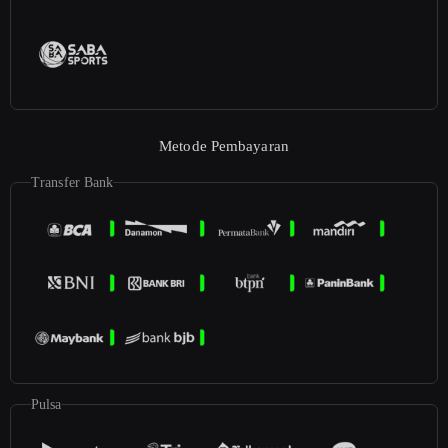
Metode Pembayaran
Transfer Bank
Pulsa