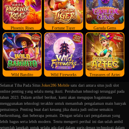
Phoenix Rises
Fortune Tiger
Garuda Gems
Wild Bandito
Wild Fireworks
Treasures of Aztec
Selamat Tiba Pada Situs
Joker286 Mobile
satu dari antara situs judi slot
online penting yang selalu meng ikuti. Perubahan tehnologi terunggul pada
tahun 2023. Dalam artikel berikut, kami akan mengupas bagaimana
menggunakan tehnologi terakhir untuk menambah pengalaman main banyak
pemainnya. Penting buat dari kenang jika dunia judi online semakin
berkembang, dan beberapa pemain. Dengan selalu cari pengalaman yang
lebih bagus serta lebih modern. Tentu mengerti perihal ini dan udah ambil
sejumlah langkah untuk selalu ada dari dalam garis depan technologi dalam