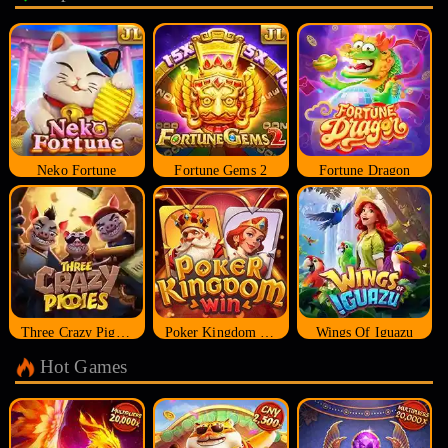
Neko Fortune
Fortune Gems 2
Fortune Dragon
Three Crazy Piggies
Poker Kingdom Win
Wings Of Iguazu
Hot Games