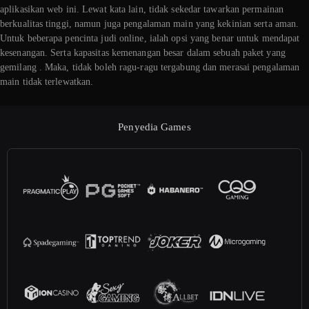
aplikasikan web ini. Lewat kata lain, tidak sekedar tawarkan permainan
berkualitas tinggi, namun juga pengalaman main yang kekinian serta aman.
Untuk beberapa pencinta judi online, ialah opsi yang benar untuk mendapat
kesenangan. Serta kapasitas kemenangan besar dalam sebuah paket yang
gemilang . Maka, tidak boleh ragu-ragu tergabung dan merasai pengalaman
main tidak terlewatkan.
Penyedia Games