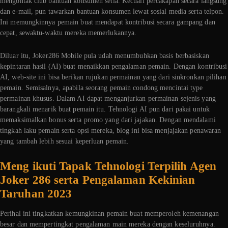
mengontak club bantuan konsumen setia. Kecuali percakapan secara langsung
dan e-mail, pun tawarkan bantuan konsumen lewat sosial media serta telpon.
Ini memungkinnya pemain buat mendapat kontribusi secara gampang dan
cepat, sewaktu-waktu mereka memerlukannya.
Diluar itu, Joker286 Mobile pula udah menumbuhkan basis berbasiskan
kepintaran hasil (AI) buat menaikkan pengalaman pemain. Dengan kontribusi
AI, web-site ini bisa berikan rujukan permainan yang dari sinkronkan pilihan
pemain. Semisalnya, apabila seorang pemain condong mencintai type
permainan khusus. Dalam AI dapat menganjurkan permainan sejenis yang
barangkali menarik buat pemain itu. Tehnologi AI pun dari pakai untuk
memaksimalkan bonus serta promo yang dari jajakan. Dengan mendalami
tingkah laku pemain serta opsi mereka, blog ini bisa menjajakan penawaran
yang tambah lebih sesuai keperluan pemain.
Meng ikuti Tapak Tehnologi Terpilih Agen
Joker 286 serta Pengalaman Kekinian
Taruhan 2023
Perihal ini tingkatkan kemungkinan pemain buat memperoleh kemenangan
besar dan mempertingkat pengalaman main mereka dengan keseluruhnya.