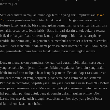
industri judi.
Satu dari antara kemajuan tehnologi terpilih yang dari implikasikan
Joker
286
yakni pemakaian basis fitur lunak terakhir. Dengan memakai basis
feature lunak terakhir, bisa menyiapkan permainan yang tambah lancar, bisa
semakin cepat, serta lebih kritis. Basis ini dari desain untuk bekerja secara
baik dari banyak feature, termaksud pc desktop, tablet, dan smartphone
cerdik. Ini bermakna jika pemain bisa membuka situs serta bermain sewaktu-
waktu, dari manapun, tiada alami permasalahan kompatibilitas. Tidak hanya
itu, pemanfaatan basis feature lunak paling baru memungkinkannya.
Dengan menyiapkan permainan dengan dari agram lebih tajam serta suara
yang semakin lebih jernih. Ini membikin pengalaman bermain yang makin
lebih imersif dan melipur buat banyak pemain. Pemain dapat rasakan kesan
riil dari mesin slot yang berputar-putar serta nada kemenangan semarak.
Perubahan technologi terpilih yang lain yang dari fungsikan Joker286 Mobile
merupakan keamanan data. Mereka mengerti jika keamanan satu dari antara
hal palinglah penting untuk banyak pemain dalam taruhan online. Oleh
karena itu, mereka udah menginvestasikan sumber daya yang lebih besar
dalam skema keamanan hebat.