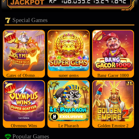
Special Games
Gates of Olympus Super Scatter
super gems
Bang Gacor 1000
Olympus Wins
Le Pharaoh
Golden Empire 2
Popular Games