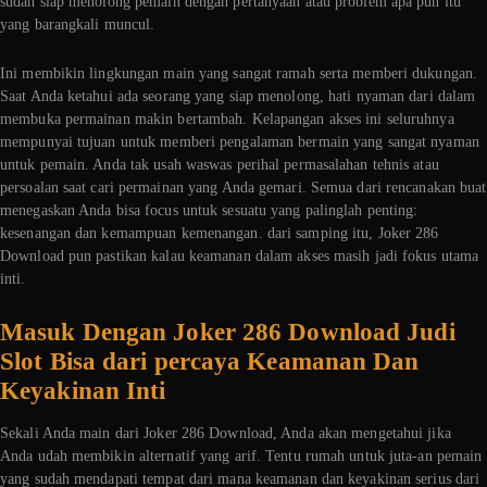
sudah siap menolong pemain dengan pertanyaan atau problem apa pun itu
yang barangkali muncul.
Ini membikin lingkungan main yang sangat ramah serta memberi dukungan.
Saat Anda ketahui ada seorang yang siap menolong, hati nyaman dari dalam
membuka permainan makin bertambah. Kelapangan akses ini seluruhnya
mempunyai tujuan untuk memberi pengalaman bermain yang sangat nyaman
untuk pemain. Anda tak usah waswas perihal permasalahan tehnis atau
persoalan saat cari permainan yang Anda gemari. Semua dari rencanakan buat
menegaskan Anda bisa focus untuk sesuatu yang palinglah penting:
kesenangan dan kemampuan kemenangan. dari samping itu, Joker 286
Download pun pastikan kalau keamanan dalam akses masih jadi fokus utama
inti.
Masuk Dengan Joker 286 Download Judi
Slot Bisa dari percaya Keamanan Dan
Keyakinan Inti
Sekali Anda main dari Joker 286 Download, Anda akan mengetahui jika
Anda udah membikin alternatif yang arif. Tentu rumah untuk juta-an pemain
yang sudah mendapati tempat dari mana keamanan dan keyakinan serius dari