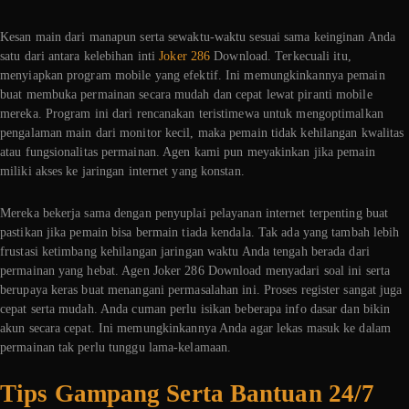
Kesan main dari manapun serta sewaktu-waktu sesuai sama keinginan Anda
satu dari antara kelebihan inti
Joker 286
Download. Terkecuali itu,
menyiapkan program mobile yang efektif. Ini memungkinkannya pemain
buat membuka permainan secara mudah dan cepat lewat piranti mobile
mereka. Program ini dari rencanakan teristimewa untuk mengoptimalkan
pengalaman main dari monitor kecil, maka pemain tidak kehilangan kwalitas
atau fungsionalitas permainan. Agen kami pun meyakinkan jika pemain
miliki akses ke jaringan internet yang konstan.
Mereka bekerja sama dengan penyuplai pelayanan internet terpenting buat
pastikan jika pemain bisa bermain tiada kendala. Tak ada yang tambah lebih
frustasi ketimbang kehilangan jaringan waktu Anda tengah berada dari
permainan yang hebat. Agen Joker 286 Download menyadari soal ini serta
berupaya keras buat menangani permasalahan ini. Proses register sangat juga
cepat serta mudah. Anda cuman perlu isikan beberapa info dasar dan bikin
akun secara cepat. Ini memungkinkannya Anda agar lekas masuk ke dalam
permainan tak perlu tunggu lama-kelamaan.
Tips Gampang Serta Bantuan 24/7