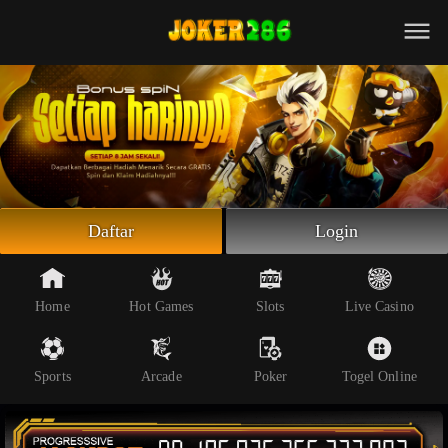
Beranda
Slot Online
Live Casino
Sportsbook
Arcade
Togel Online
Daftar
Login
Poker
Whatsapp
Home
Hot Games
Slots
Live Casino
Telegram
Sports
Arcade
Poker
Togel Online
Livechat