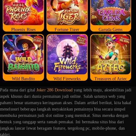
Phoenix Rises
Fortune Tiger
Garuda Gems
Wild Bandito
Wild Fireworks
Treasures of Aztec
Pada masa dari gital
Joker 286 Download
yang lebih maju, aksesbilitas jadi
aspek khusus dari dunia permainan judi online. Salah satunya web yang
pahami benar utamanya keringanan akses. Dalam artikel berikut, kita bakal
menelusuri beberapa langkah meyakinkan pemainnya bisa secara simpel
membuka permainan judi slot online yang memikat. Situs mereka dengan
bentuk yang tanggap serta ramah pemakai. Ini bermakna situs bisa dari
jangkau lancar lewat beragam feature, tergolong pc, mobile-phone, dan
tablet.