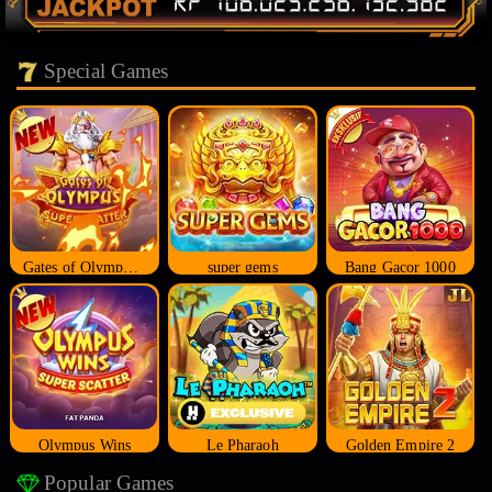
Special Games
Gates of Olympus Super Scatter
super gems
Bang Gacor 1000
Olympus Wins
Le Pharaoh
Golden Empire 2
Popular Games